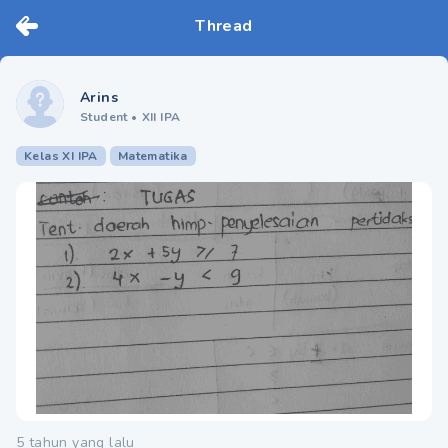
Thread
Arins
Student
•
XII IPA
Kelas XI IPA
Matematika
5 tahun yang lalu