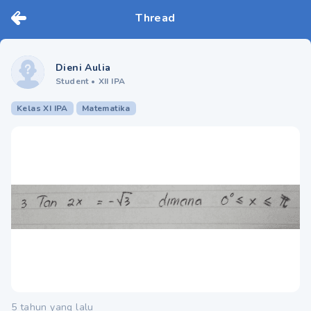
Thread
Dieni Aulia
Student
•
XII IPA
Kelas XI IPA
Matematika
5 tahun yang lalu