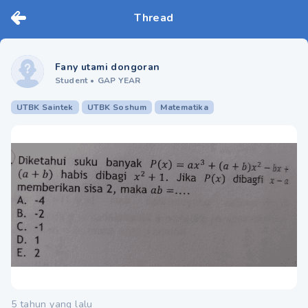
Thread
Fany utami dongoran
Student
•
GAP YEAR
UTBK Saintek
UTBK Soshum
Matematika
5 tahun yang lalu