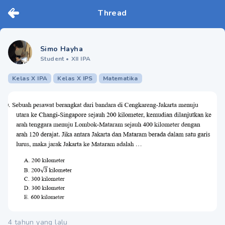
Thread
Simo Hayha
Student
•
XII IPA
Kelas X IPA
Kelas X IPS
Matematika
4 tahun yang lalu