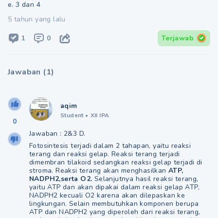
e. 3 dan 4
5 tahun yang lalu
1
0
Terjawab
Jawaban
(
1
)
aqim
Student
•
XII IPA
0
Jawaban : 2&3 D.
Fotosintesis terjadi dalam 2 tahapan, yaitu reaksi
terang dan reaksi gelap. Reaksi terang terjadi
dimembran tilakoid sedangkan reaksi gelap terjadi di
stroma. Reaksi terang akan menghasilkan
ATP,
NADPH2,serta O2.
Selanjutnya hasil reaksi terang,
yaitu ATP dan akan dipakai dalam reaksi gelap ATP,
NADPH2 kecuali O2 karena akan dilepaskan ke
lingkungan. Selain membutuhkan komponen berupa
ATP dan NADPH2 yang diperoleh dari reaksi terang,