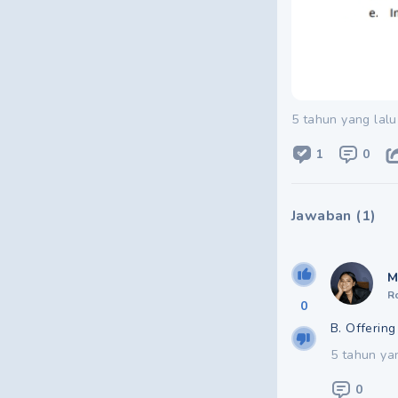
5 tahun yang lalu
1
0
Jawaban
(
1
)
M
R
0
B. Offerin
5 tahun ya
0