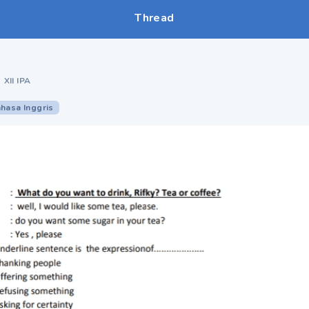
Thread
•
XII IPA
hasa Inggris