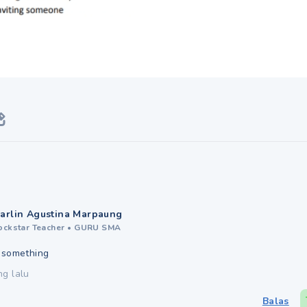
arlin Agustina Marpaung
ockstar Teacher
•
GURU SMA
g something
ng lalu
Balas