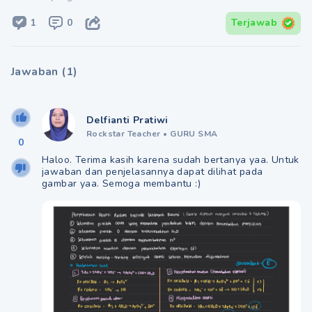
1
0
Terjawab
Jawaban
(
1
)
Delfianti Pratiwi
Rockstar Teacher
•
GURU SMA
0
Haloo. Terima kasih karena sudah bertanya yaa. Untuk
jawaban dan penjelasannya dapat dilihat pada
gambar yaa. Semoga membantu :)