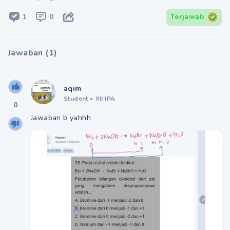
1
0
Terjawab
Jawaban
(
1
)
aqim
Student
•
XII IPA
0
Jawaban b yahhh