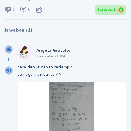
1
0
Terjawab
Jawaban
(
1
)
Angela Gracelly
Student
•
XII IPA
1
cara dan jawaban terlampir
semoga membantu ^^