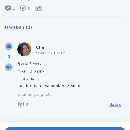
1
0
Jawaban
(
1
)
Chii
Student
•
UMUM
0
f(x) = 3 cosx
f'(x) = 3.(-sinx)
= -3.sinx
Jadi turunan nya adalah -3 sin x
5 tahun yang lalu
0
Balas