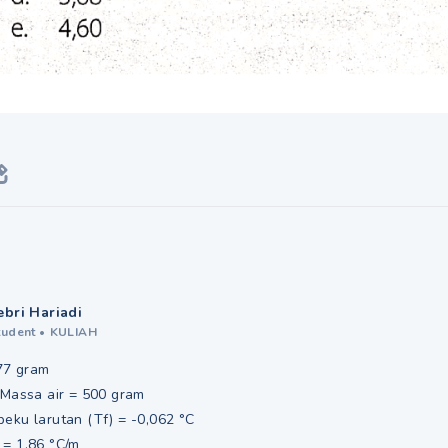
ebri Hariadi
tudent
•
KULIAH
,77 gram
 Massa air = 500 gram
u larutan (Tf) = -0,062 °C
 1,86 °C/m