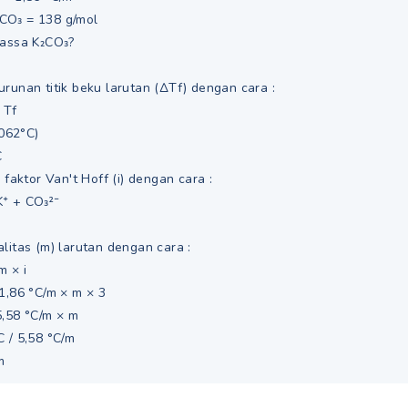
 = 138 g/mol
Massa K₂CO₃?
runan titik beku larutan (ΔTf) dengan cara :
 Tf
062°C)
C
i faktor Van't Hoff (i) dengan cara :
⁺ + CO₃²⁻
litas (m) larutan dengan cara :
m × i
1,86 °C/m × m × 3
5,58 °C/m × m
 / 5,58 °C/m
m