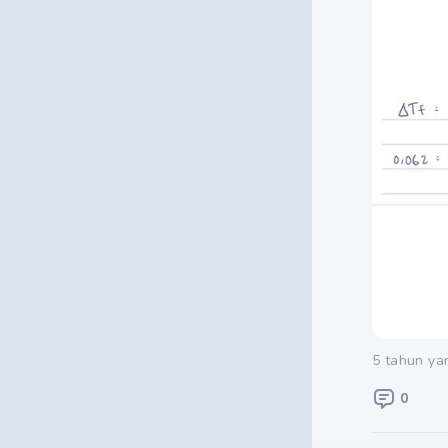
5 tahun ya
0