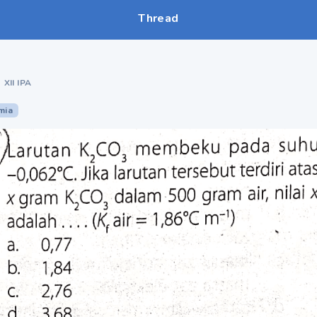
Thread
•
XII IPA
mia