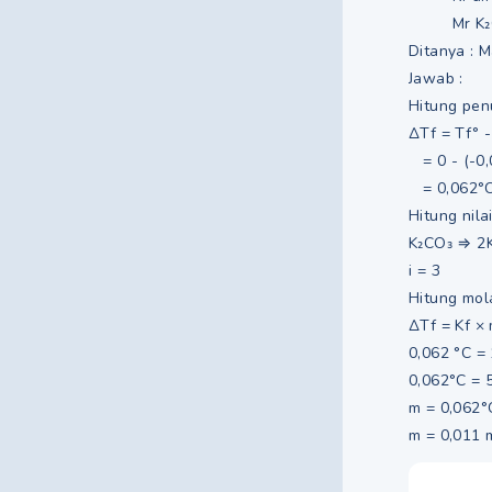
Mr K₂CO₃
Ditanya : 
Jawab :
Hitung penu
ΔTf = Tf° -
= 0 - (-0,
= 0,062°
Hitung nila
K₂CO₃ ⇒ 2K
i = 3
Hitung mola
ΔTf = Kf × 
0,062 °C = 
0,062°C = 
m = 0,062°C
m = 0,011 