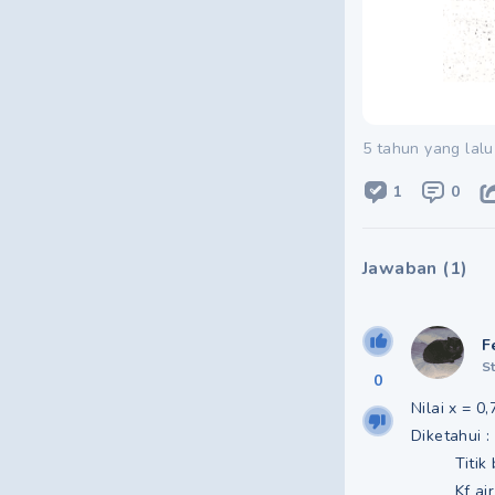
5 tahun yang lalu
1
0
Jawaban
(
1
)
F
S
0
Nilai x = 0
Diketahui :
Titik bek
Kf air =