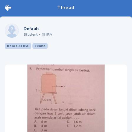
Thread
Default
Student
•
XI IPA
Kelas XI IPA
Fisika