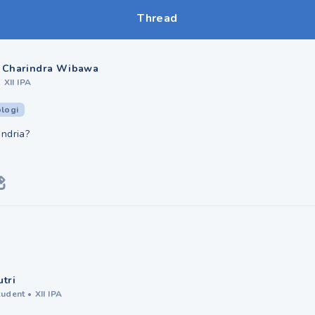
Thread
 Charindra Wibawa
•
XII IPA
ologi
ndria?
utri
tudent
•
XII IPA