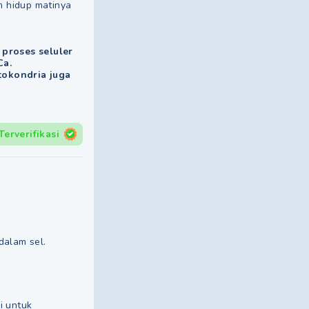
n hidup matinya
proses seluler
Ca.
tokondria juga
Terverifikasi
dalam sel.
i untuk