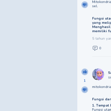
Mitokondri
sel.
Fungsi ut
yang meli
Menghasilk
memiliki f
5 tahun ya
0
S
S
1
mitokondri
Fungsi da
1. Tempat 
Fungsi utam