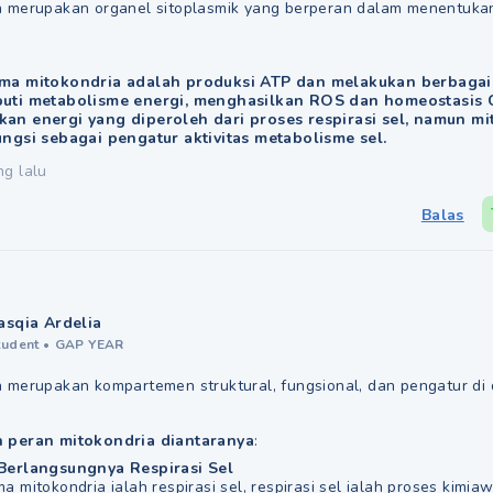
a merupakan organel sitoplasmik yang berperan dalam menentuka
ama mitokondria adalah produksi ATP dan melakukan berbagai 
puti metabolisme energi, menghasilkan ROS dan homeostasis 
an energi yang diperoleh dari proses respirasi sel, namun mi
ungsi sebagai pengatur aktivitas metabolisme sel.
ng lalu
Balas
asqia Ardelia
tudent
•
GAP YEAR
a merupakan kompartemen struktural, fungsional, dan pengatur di 
n peran mitokondria diantaranya
:
Berlangsungnya Respirasi Sel
a mitokondria ialah respirasi sel, respirasi sel ialah proses kimiaw