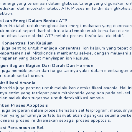
 energi yang tersimpan dalam glukosa. Energi yang digunakan u
ediakan oleh molekul-molekul ATP. Proses ini terdiri dari glikolisis
ektron.
ilkan Energi Dalam Bentuk ATP
okondria ialah untuk menghasilkan energi, makanan yang dikonsum
uk molekul seperti karbohidrat atau lemak untuk kemudian dikirim 
an dihasilkan molekul ATP melalui proses fosforilasi oksidatif.
 Konsentrasi Ion Kalsium
a juga penting untuk menjaga konsentrasi ion kalsium yang tepat 
ompartemen sel. Mitokondria membantu sel-sel dengan melayani 
yimpanan yang dapat menyimpan ion kalsium.
un Bagian-Bagian Dari Darah Dan Hormon
a juga memiliki peran dan fungsi lainnya yakni dalam membangun 
ri darah serta hormon.
ksifikasi Amonia
kondria juga penting untuk melakukan detoksifikasi amonia. Hal in
nya enzim yang terdapat pada mitokondria yang ada pada sel-sel h
ian melakukan tugasnya untuk detoksifikasi amonia.
ankan Proses Apoptosis
a juga berperan dalam proses kematian sel terprogram, maksudnya
ginkan yang jumlahnya terlalu banyak akan dipangkas selama per
 dimana proses ini dinamakan sebagai proses apoptosis.
asi Pertumbuhan Sel