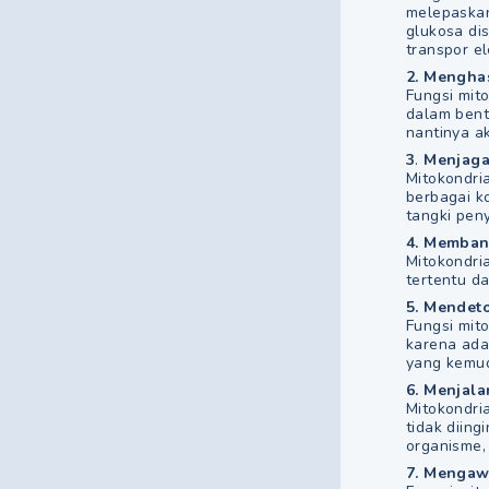
melepaskan
glukosa dis
transpor el
2.
Menghas
Fungsi mit
dalam bent
nantinya ak
3
.
Menjaga
Mitokondri
berbagai k
tangki pen
4.
Membang
Mitokondri
tertentu da
5. Mendeto
Fungsi mito
karena ada
yang kemud
6. Menjal
Mitokondri
tidak diin
organisme,
7. Mengaw