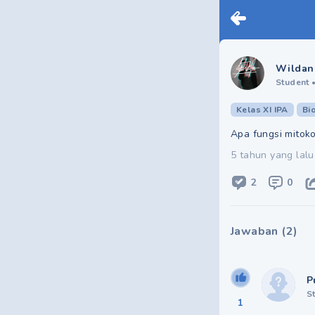
Wildan
Student
Kelas XI IPA
Bi
Apa fungsi mitoko
5 tahun yang lalu
2
0
Jawaban
(
2
)
P
S
1