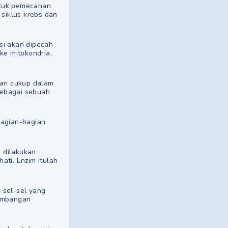
ntuk pemecahan
, siklus krebs dan
si akan dipecah
ke mitokondria,
dan cukup dalam
sebagai sebuah
bagian-bagian
i dilakukan
ati. Enzim itulah
 sel-sel yang
kembangan