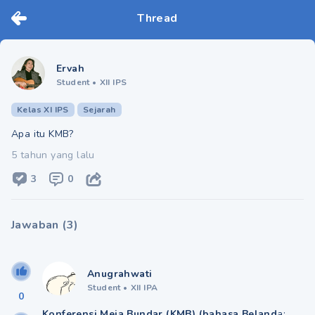
Thread
Ervah
Student
•
XII IPS
Kelas XI IPS
Sejarah
Apa itu KMB?
5 tahun yang lalu
3
0
Jawaban
(
3
)
Anugrahwati
Student
•
XII IPA
0
Konferensi Meja Bundar (KMB) (bahasa Beland
a: