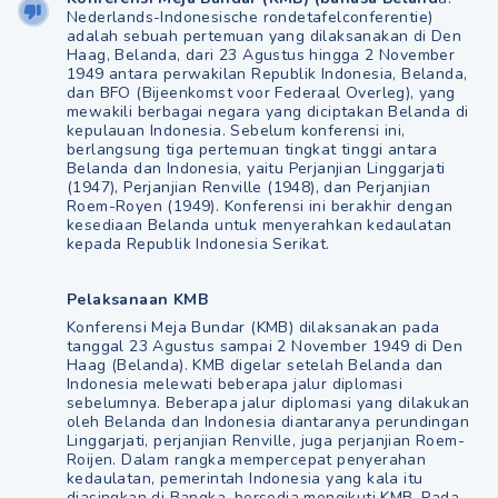
Nederlands-Indonesische rondetafelconferentie)
adalah sebuah pertemuan yang dilaksanakan di Den
Haag, Belanda, dari 23 Agustus hingga 2 November
1949 antara perwakilan Republik Indonesia, Belanda,
dan BFO (Bijeenkomst voor Federaal Overleg), yang
mewakili berbagai negara yang diciptakan Belanda di
kepulauan Indonesia. Sebelum konferensi ini,
berlangsung tiga pertemuan tingkat tinggi antara
Belanda dan Indonesia, yaitu Perjanjian Linggarjati
(1947), Perjanjian Renville (1948), dan Perjanjian
Roem-Royen (1949). Konferensi ini berakhir dengan
kesediaan Belanda untuk menyerahkan kedaulatan
kepada Republik Indonesia Serikat.
Pelaksanaan KMB
Konferensi Meja Bundar (KMB) dilaksanakan pada
tanggal 23 Agustus sampai 2 November 1949 di Den
Haag (Belanda). KMB digelar setelah Belanda dan
Indonesia melewati beberapa jalur diplomasi
sebelumnya. Beberapa jalur diplomasi yang dilakukan
oleh Belanda dan Indonesia diantaranya perundingan
Linggarjati, perjanjian Renville, juga perjanjian Roem-
Roijen. Dalam rangka mempercepat penyerahan
kedaulatan, pemerintah Indonesia yang kala itu
diasingkan di Bangka, bersedia mengikuti KMB. Pada