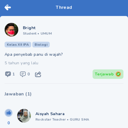
Thread
Bright
Student
•
UMUM
Kelas XII IPA
Biologi
Apa penyebab panu di wajah?
5 tahun yang lalu
1
0
Terjawab
Jawaban
(
1
)
Aisyah Sahara
Rockstar Teacher
•
GURU SMA
0