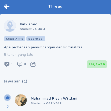
Thread
Kalvianoo
Student
•
UMUM
Kelas X IPS
Sosiologi
Apa perbedaan penyimpangan dan kriminalitas
5 tahun yang lalu
1
0
Terjawab
Jawaban
(
1
)
Muhammad Riyan Wildani
Student
•
GAP YEAR
0