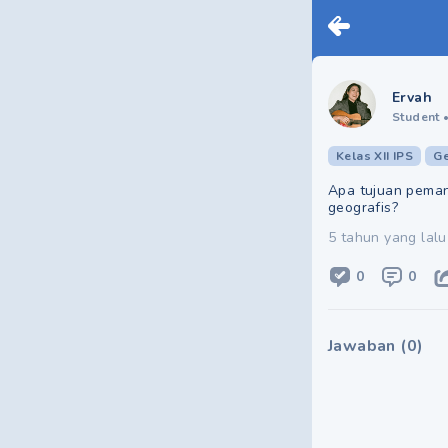
Ervah
Student
Kelas XII IPS
Ge
Apa tujuan peman
geografis?
5 tahun yang lalu
0
0
Jawaban
(
0
)