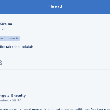
Thread
Kireina
•
VIII
sa Indonesia
 dicetak tebal adalah
ngela Gracelly
tudent
•
XII IPA
n yang dicetak tebal merupakan huruf yang memiliki
arti/makna pe