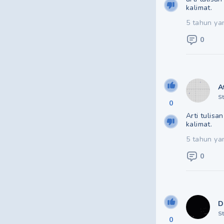
kalimat.
5 tahun ya
0
A
S
0
Arti tulis
kalimat.
5 tahun ya
0
D
S
0