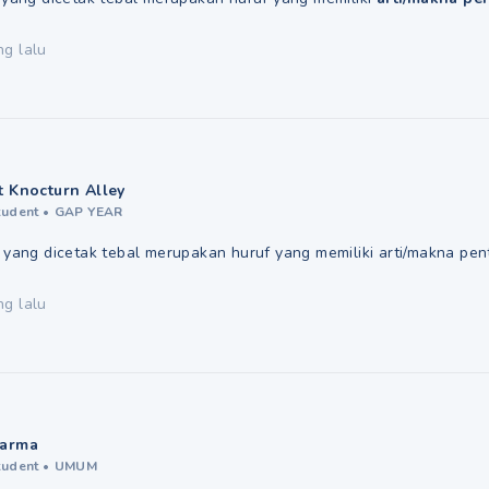
ng lalu
t Knocturn Alley
tudent
•
GAP YEAR
an yang dicetak tebal merupakan huruf yang memiliki arti/makna pe
ng lalu
arma
tudent
•
UMUM