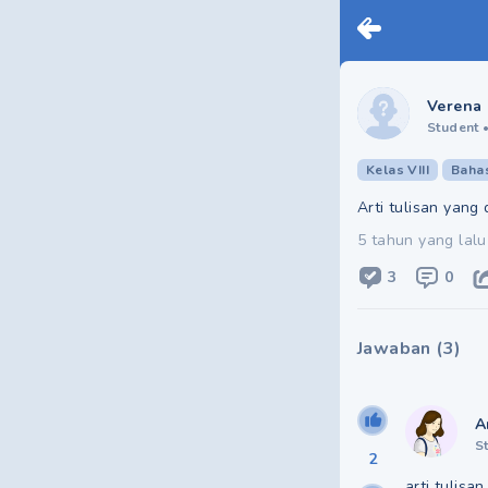
Verena 
Student
Kelas VIII
Baha
Arti tulisan yang
5 tahun yang lalu
3
0
Jawaban
(
3
)
A
S
2
arti tulisa