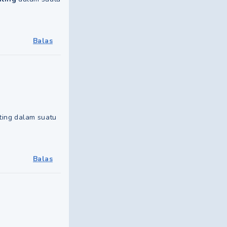
Balas
nting dalam suatu
Balas