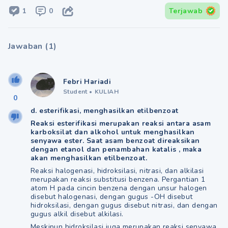
1
0
Terjawab
Jawaban
(
1
)
Febri Hariadi
Student
•
KULIAH
0
d. esterifikasi, menghasilkan etilbenzoat
Reaksi esterifikasi merupakan reaksi antara asam
karboksilat dan alkohol untuk menghasilkan
senyawa ester. Saat asam benzoat direaksikan
dengan etanol dan penambahan katalis , maka
akan menghasilkan etilbenzoat.
Reaksi halogenasi, hidroksilasi, nitrasi, dan alkilasi
merupakan reaksi substitusi benzena. Pergantian 1
atom H pada cincin benzena dengan unsur halogen
disebut halogenasi, dengan gugus -OH disebut
hidroksilasi, dengan gugus disebut nitrasi, dan dengan
gugus alkil disebut alkilasi.
Meskipun hidroksilasi juga merupakan reaksi senyawa