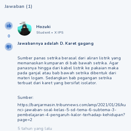
Jawaban
(
1
)
Hozuki
Student
•
X IPS
0
Jawabannya adalah D. Karet gagang
Sumber panas setrika berasal dari aliran listrik yang
memanaskan kumparan di bab bawah setrika. Agar
panasnya hingga dari kabel listrik ke pakaian maka
pada ganjal atau bab bawah setrika dibentuk dari
materi logam. Sedangkan bab pegangan setrika
terbuat dari karet yang bersifat isolator.
Sumber:
https://banjarmasin.tribunnews.com/amp/2021/01/26/ku
nci-jawaban-soal-kelas-5-sd-tema-6-subtema-3-
pembelajaran-4-pengaruh-kalor-terhadap-kehidupan?
page=2
5 tahun yang lalu