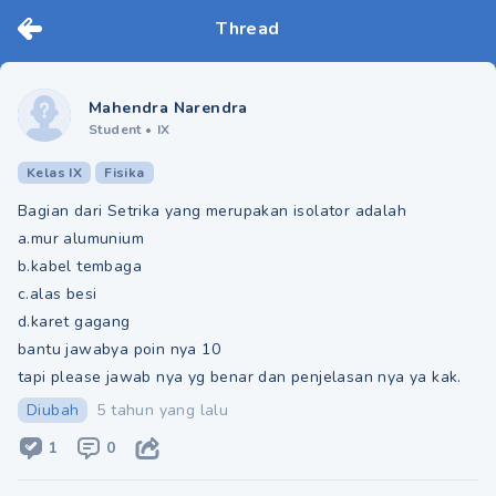
Thread
Mahendra Narendra
Student
•
IX
Kelas IX
Fisika
Bagian dari Setrika yang merupakan isolator adalah
a.mur alumunium
b.kabel tembaga
c.alas besi
d.karet gagang
bantu jawabya poin nya 10
tapi please jawab nya yg benar dan penjelasan nya ya kak.​
Diubah
5 tahun yang lalu
1
0