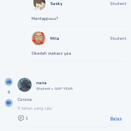
Sasky
Student
Mantappuuu?
Mila
Student
Okedeh makasii yaa
nana
Student
•
GAP YEAR
0
Corona
5 tahun yang lalu
1
Balas