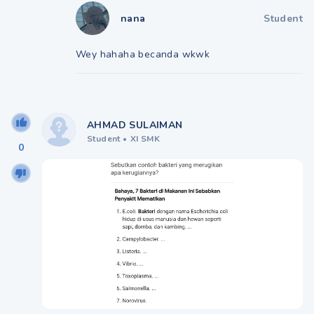
nana
Student
Wey hahaha becanda wkwk
AHMAD SULAIMAN
Student
•
XI SMK
0