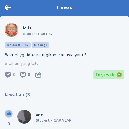
Thread
Mila
Student
•
XII IPA
Kelas XI IPA
Biologi
Bakteri yg tidak merugikan manusia yaitu?
5 tahun yang lalu
3
0
Terjawab
Jawaban
(
3
)
ann
Student
•
GAP YEAR
0