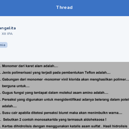
Thread
angelita
•
XII IPA
mia