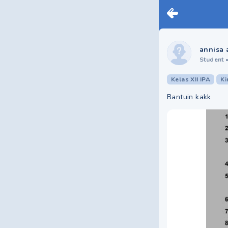
annisa 
Student
Kelas XII IPA
Ki
Bantuin kakk