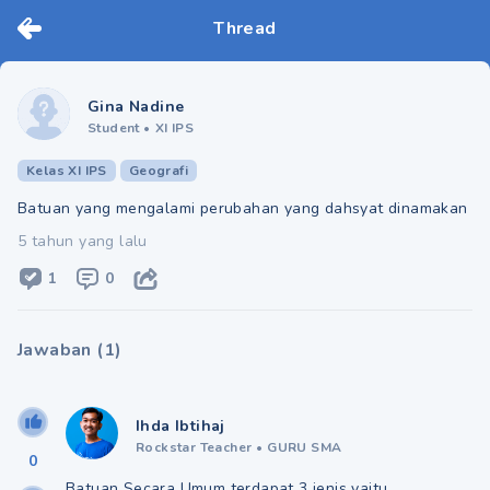
Thread
Gina Nadine
Student
•
XI IPS
Kelas XI IPS
Geografi
Batuan yang mengalami perubahan yang dahsyat dinamakan
5 tahun yang lalu
1
0
Jawaban
(
1
)
Ihda Ibtihaj
Rockstar Teacher
•
GURU SMA
0
Batuan Secara Umum terdapat 3 jenis yaitu