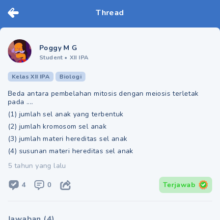
Thread
Poggy M G
Student
•
XII IPA
Kelas XII IPA
Biologi
Beda antara pembelahan mitosis dengan meiosis terletak
pada ....
(1) jumlah sel anak yang terbentuk
(2) jumlah kromosom sel anak
(3) jumlah materi hereditas sel anak
(4) susunan materi hereditas sel anak
5 tahun yang lalu
4
0
Terjawab
Jawaban
(
4
)