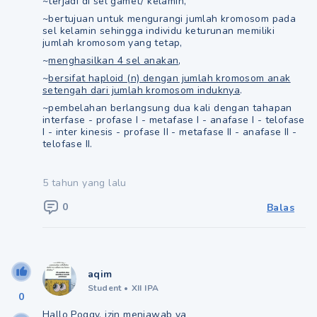
~terjadi di sel gamet/ kelamin,
~bertujuan untuk mengurangi jumlah kromosom pada
sel kelamin sehingga individu keturunan memiliki
jumlah kromosom yang tetap,
~
menghasilkan 4 sel anakan
,
~
bersifat haploid (n) dengan jumlah kromosom anak
setengah dari jumlah kromosom induknya
.
~pembelahan berlangsung dua kali dengan tahapan
interfase - profase I - metafase I - anafase I - telofase
I - inter kinesis - profase II - metafase II - anafase II -
telofase II.
5 tahun yang lalu
0
Balas
aqim
Student
•
XII IPA
0
Hallo Poggy, izin menjawab ya