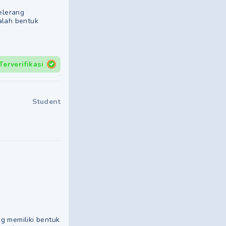
elerang
alah bentuk
Terverifikasi
Student
g memiliki bentuk