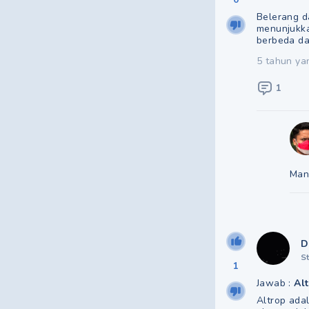
Belerang d
menunjukka
berbeda dar
5 tahun ya
1
Man
D
S
1
Jawab :
Al
Altrop ada