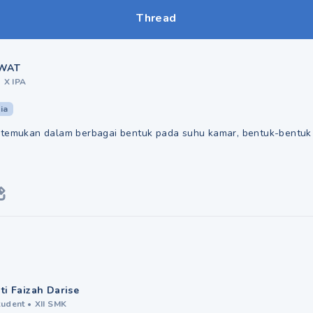
Thread
WAT
•
X IPA
ia
itemukan dalam berbagai bentuk pada suhu kamar, bentuk-bentuk i
iti Faizah Darise
tudent
•
XII SMK