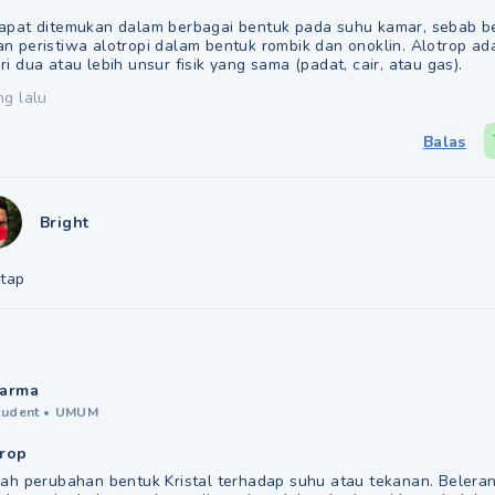
apat ditemukan dalam berbagai bentuk pada suhu kamar, sebab b
n peristiwa alotropi dalam bentuk rombik dan onoklin. Alotrop ad
i dua atau lebih unsur fisik yang sama (padat, cair, atau gas).
ng lalu
Balas
Bright
tap
arma
tudent
•
UMUM
trop
lah perubahan bentuk Kristal terhadap suhu atau tekanan. Beleran