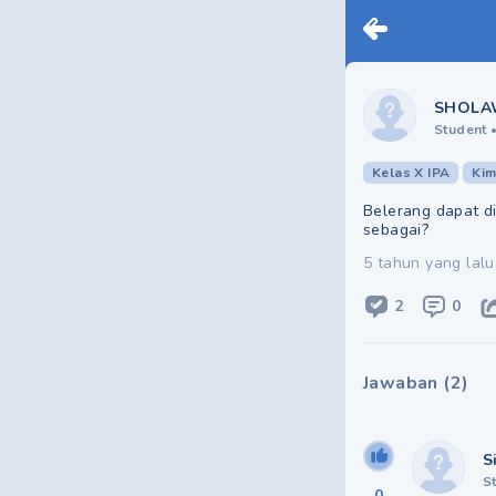
SHOLA
Student
Kelas X IPA
Kim
Belerang dapat d
sebagai?
5 tahun yang lalu
2
0
Jawaban
(
2
)
S
S
0