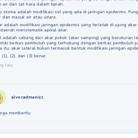
 air dan zat hara dalam tanah.
p stoma adalah modifikasi sel yang ada di jaringan epidermis. Fun
r dan masuk air atau udara.
 adalah modifikasi jaringan epidermis yang terletak di ujung akar
 daerah meristematik apikal akar.
l adalah cabang dari akar pokok (akar samping) yang berukuran leb
miliki berkas pembuluh yang terhubung dengan berkas pembuluh p
 itu, akar lateral bukan termasuk bentuk modifikasi jaringan epide
n (1), (2), dan (3) benar.
ng lalu
alvocadmanizz
oga membantu