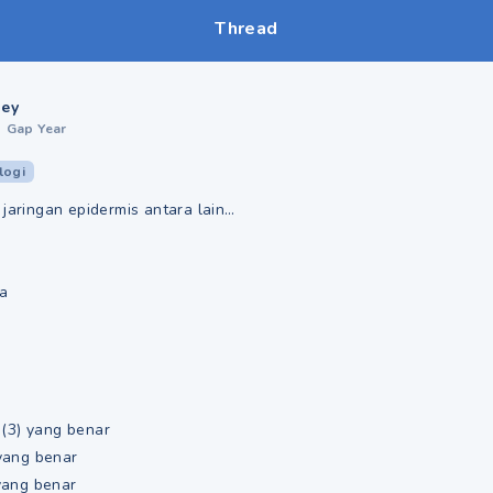
Thread
aey
•
Gap Year
logi
 jaringan epidermis antara lain…
ma
n (3) yang benar
 yang benar
 yang benar