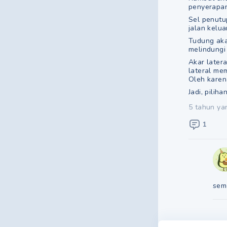
penyerapan
Sel penutu
jalan kelua
Tudung akar
melindungi
Akar latera
lateral me
Oleh karena
Jadi, piliha
5 tahun ya
1
sem