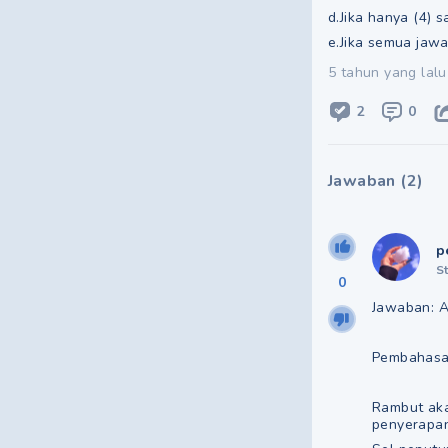
d.Jika hanya (4) 
e.Jika semua jaw
5 tahun yang lalu
2
0
Jawaban
(
2
)
p
S
0
Jawaban: 
Pembahasa
Rambut aka
penyerapan