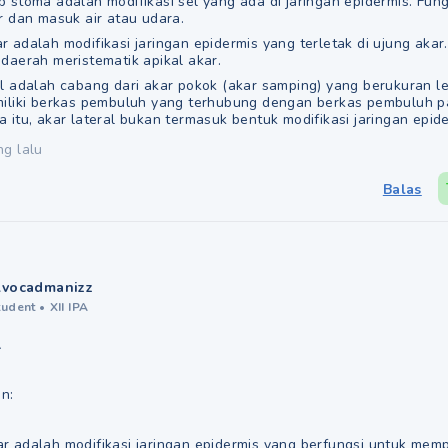
p stoma adalah modifikasi sel yang ada di jaringan epidermis. Fun
r dan masuk air atau udara.
 adalah modifikasi jaringan epidermis yang terletak di ujung akar
 daerah meristematik apikal akar.
l adalah cabang dari akar pokok (akar samping) yang berukuran leb
miliki berkas pembuluh yang terhubung dengan berkas pembuluh p
 itu, akar lateral bukan termasuk bentuk modifikasi jaringan epide
ng lalu
Balas
lvocadmanizz
tudent
•
XII IPA
A
n:
r adalah modifikasi jaringan epidermis yang berfungsi untuk mem