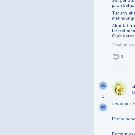
Sel penutu
jalan kelua
Tudung akar
melindungi
Akar latera
lateral me
Oleh karena
5 tahun ya
0
a
S
1
Jawaban: 
Pembahasa
Rambut aka