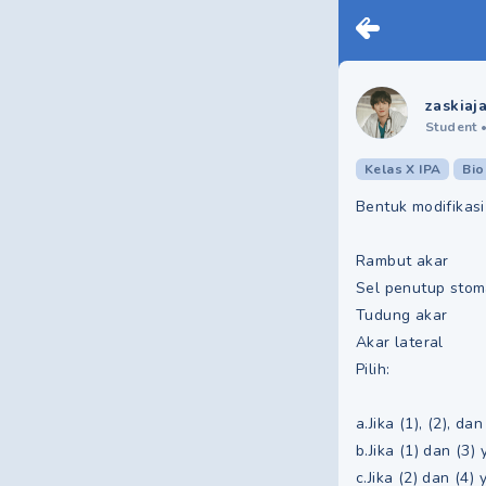
zaskiaj
Student
Kelas X IPA
Bio
Bentuk modifikasi
Rambut akar
Sel penutup sto
Tudung akar
Akar lateral
Pilih:
a.Jika (1), (2), da
b.Jika (1) dan (3)
c.Jika (2) dan (4)