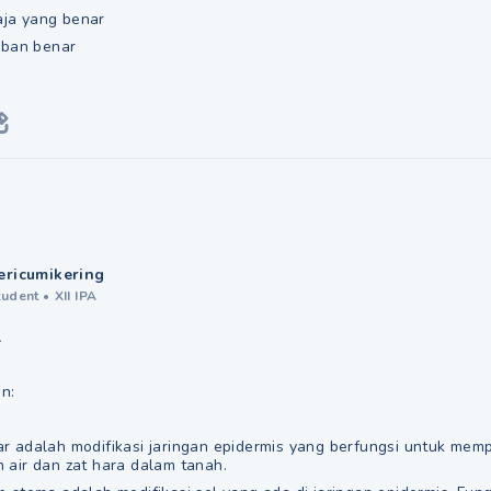
saja yang benar
aban benar
ericumikering
tudent
•
XII IPA
A
n:
r adalah modifikasi jaringan epidermis yang berfungsi untuk mem
 air dan zat hara dalam tanah.