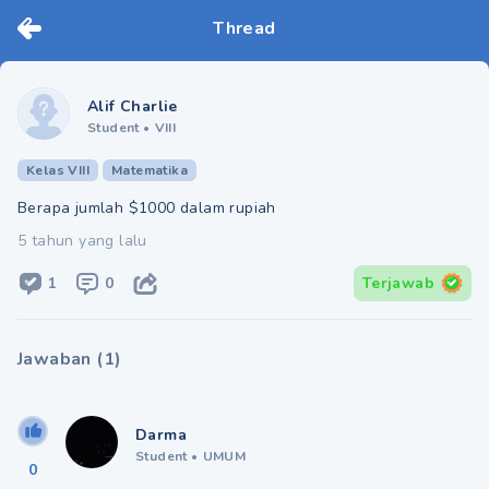
Thread
Alif Charlie
Student
•
VIII
Kelas VIII
Matematika
Berapa jumlah $1000 dalam rupiah
5 tahun yang lalu
1
0
Terjawab
Jawaban
(
1
)
Darma
Student
•
UMUM
0