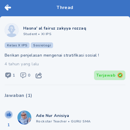
Thread
Hasna' al fairuz zakyya rozzaq
Student
•
XI IPS
Kelas X IPS
Sosiologi
Berikan penjelasan mengenai stratifikasi sosial !
4 tahun yang lalu
1
0
Terjawab
Jawaban
(
1
)
Ade Nur Anisiya
Rockstar Teacher
•
GURU SMA
1