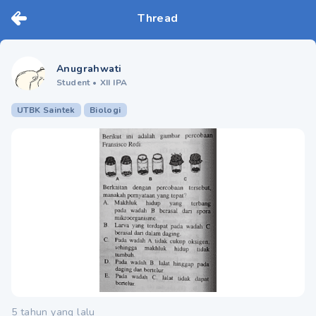
Thread
Anugrahwati
Student
•
XII IPA
UTBK Saintek
Biologi
5 tahun yang lalu