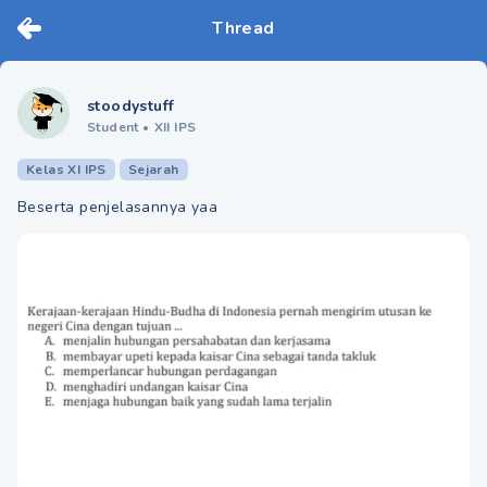
Thread
stoodystuff
Student
•
XII IPS
Kelas XI IPS
Sejarah
Beserta penjelasannya yaa