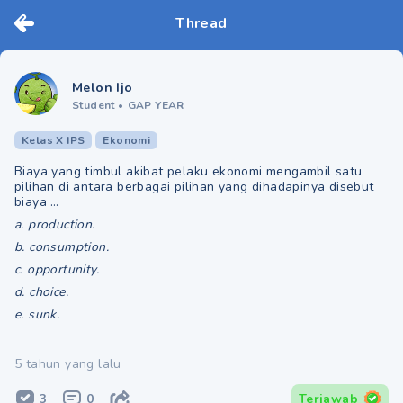
Thread
Melon Ijo
Student
•
GAP YEAR
Kelas X IPS
Ekonomi
Biaya yang timbul akibat pelaku ekonomi mengambil satu
pilihan di antara berbagai pilihan yang dihadapinya disebut
biaya …
a. production.
b. consumption.
c. opportunity.
d. choice.
e. sunk.
5 tahun yang lalu
3
0
Terjawab