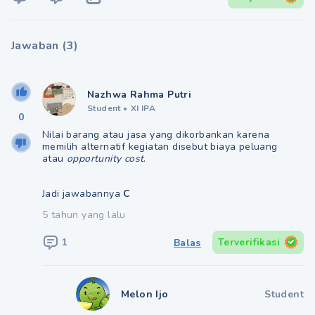
Jawaban
(
3
)
Nazhwa Rahma Putri
Student
•
XI IPA
0
Nilai barang atau jasa yang dikorbankan karena
memilih alternatif kegiatan disebut biaya peluang
atau
opportunity cost
.
Jadi jawabannya
C
5 tahun yang lalu
1
Terverifikasi
Balas
Melon Ijo
Student