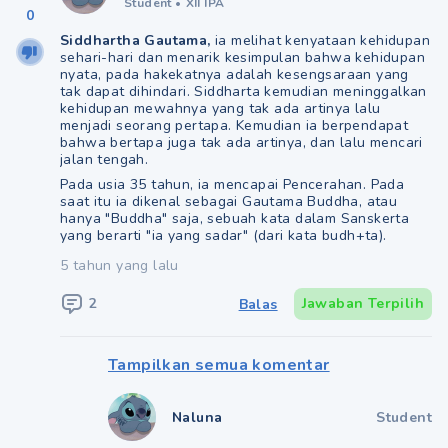
Student
•
XII IPA
0
Siddhartha Gautama,
ia melihat kenyataan kehidupan
sehari-hari dan menarik kesimpulan bahwa kehidupan
nyata, pada hakekatnya adalah kesengsaraan yang
tak dapat dihindari. Siddharta kemudian meninggalkan
kehidupan mewahnya yang tak ada artinya lalu
menjadi seorang pertapa. Kemudian ia berpendapat
bahwa bertapa juga tak ada artinya, dan lalu mencari
jalan tengah.
Pada usia 35 tahun, ia mencapai Pencerahan. Pada
saat itu ia dikenal sebagai Gautama Buddha, atau
hanya "Buddha" saja, sebuah kata dalam Sanskerta
yang berarti "ia yang sadar" (dari kata budh+ta).
5 tahun yang lalu
2
Jawaban Terpilih
Balas
Tampilkan semua komentar
Naluna
Student