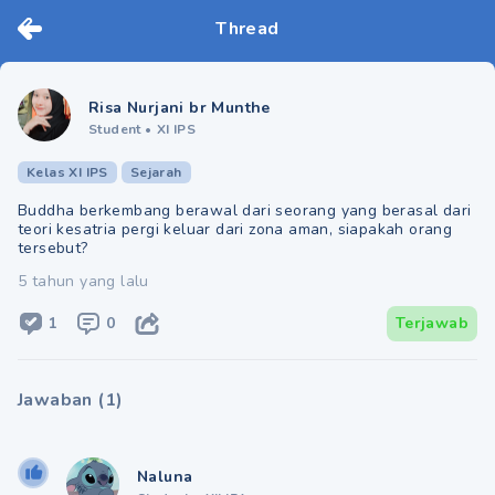
Thread
Risa Nurjani br Munthe
Student
•
XI IPS
Kelas XI IPS
Sejarah
Buddha berkembang berawal dari seorang yang berasal dari
teori kesatria pergi keluar dari zona aman, siapakah orang
tersebut?
5 tahun yang lalu
1
0
Terjawab
Jawaban
(
1
)
Naluna