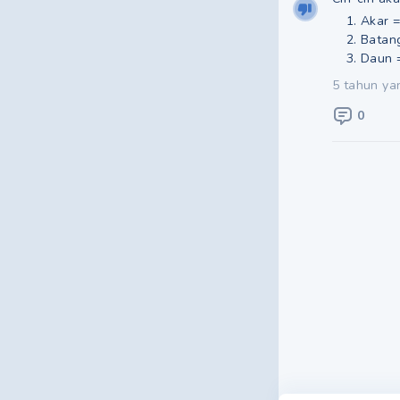
Akar =
Batang
Daun =
5 tahun ya
0