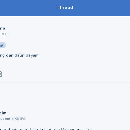
Thread
ina
•
VIII
gi
atang dan daun bayam.
qim
tudent
•
XII IPA
akar, batang, dan daun Tumbuhan Bayam adalah :