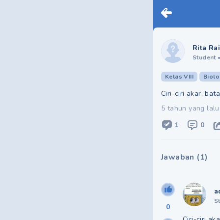
Rita Ra
Student
Kelas VIII
Biolo
Ciri-ciri akar, b
5 tahun yang lalu
1
0
Jawaban
(
1
)
a
S
0
Ciri-ciri 