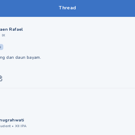
Thread
aen Rafael
•
IX
i
atang dan daun bayam.
nugrahwati
tudent
•
XII IPA