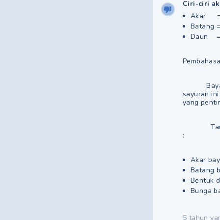
Ciri-ciri 
Akar = 
Batang =
Daun = 
Pembahas
Bayam ada
sayuran in
yang penti
Tanaman b
:
Akar ba
Batang b
Bentuk d
Bunga ba
5 tahun ya