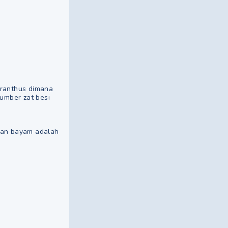
anthus dimana
umber zat besi
an bayam adalah