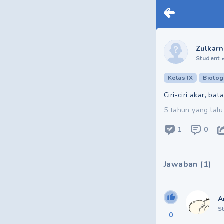
Zulkarn
Student
Kelas IX
Biolog
Ciri-ciri akar, b
5 tahun yang lalu
1
0
Jawaban
(
1
)
A
S
0