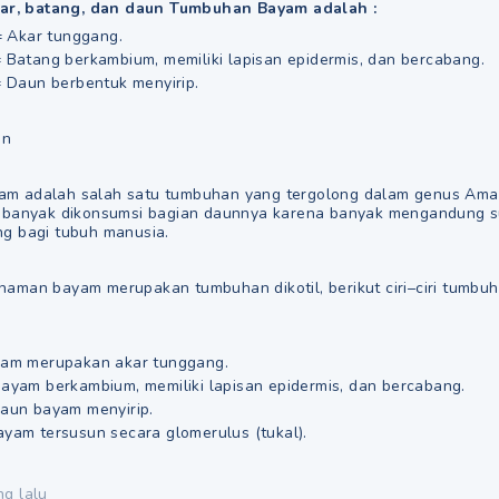
akar, batang, dan daun Tumbuhan Bayam adalah :
Akar tunggang.
 Batang berkambium, memiliki lapisan epidermis, dan bercabang.
Daun berbentuk menyirip.
an
lah salah satu tumbuhan yang tergolong dalam genus Amar
i banyak dikonsumsi bagian daunnya karena banyak mengandung s
ng bagi tubuh manusia.
ayam merupakan tumbuhan dikotil, berikut ciri–ciri tumbuh
yam merupakan akar tunggang.
ayam berkambium, memiliki lapisan epidermis, dan bercabang.
aun bayam menyirip.
yam tersusun secara glomerulus (tukal).
ng lalu