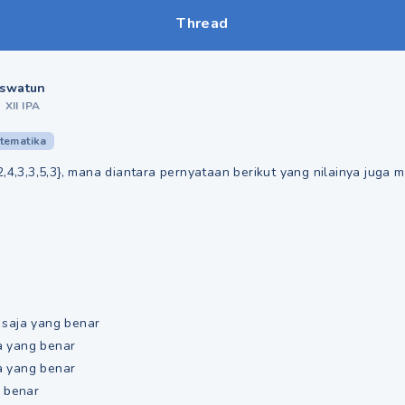
Thread
swatun
•
XII IPA
tematika
2,4,3,3,5,3}, mana diantara pernyataan berikut yang nilainya juga
3) saja yang benar
ja yang benar
ja yang benar
g benar