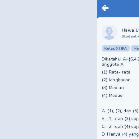
Hawa U
Student
Kelas XI IPA
Ma
Diketahui A={6,4,
anggota A
(1) Rata- rata
(2) Jangkauan
(3) Median
(4) Modus
A. (1), (2), dan (
B. (1), dan (3) sa
C. (2), dan (4) sa
D. Hanya (4) yan