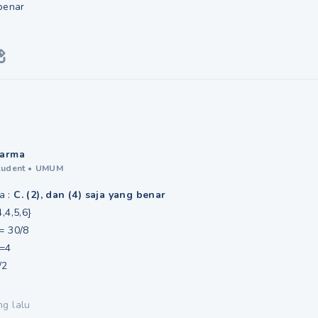
benar
arma
tudent
•
UMUM
a :
C. (2), dan (4) saja yang benar
4,4,5,6}
= 30/8
 =4
/2
ng lalu