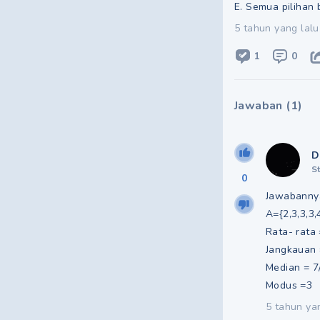
E. Semua pilihan 
5 tahun yang lalu
1
0
Jawaban
(
1
)
D
S
0
Jawabanny
A={2,3,3,3,
Rata- rata 
Jangkauan
Median = 7
Modus =3
5 tahun ya