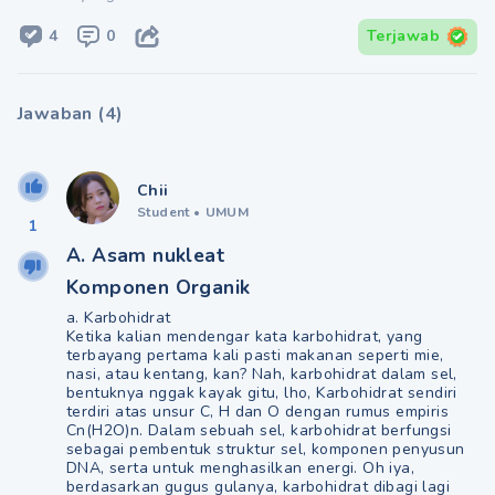
4
0
Terjawab
Jawaban
(
4
)
Chii
Student
•
UMUM
1
A. Asam nukleat
Komponen Organik
a. Karbohidrat
Ketika kalian mendengar kata karbohidrat, yang
terbayang pertama kali pasti makanan seperti mie,
nasi, atau kentang, kan? Nah, karbohidrat dalam sel,
bentuknya nggak kayak gitu, lho, Karbohidrat sendiri
terdiri atas unsur C, H dan O dengan rumus empiris
Cn(H2O)n. Dalam sebuah sel, karbohidrat berfungsi
sebagai pembentuk struktur sel, komponen penyusun
DNA, serta untuk menghasilkan energi. Oh iya,
berdasarkan gugus gulanya, karbohidrat dibagi lagi