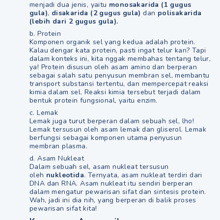
menjadi dua jenis, yaitu
monosakarida (1 gugus
gula)
,
disakarida (2 gugus gula)
dan
polisakarida
(lebih dari 2 gugus gula).
b. Protein
Komponen organik sel yang kedua adalah protein.
Kalau dengar kata protein, pasti ingat telur kan? Tapi
dalam konteks ini, kita nggak membahas tentang telur,
ya! Protein disusun oleh asam amino dan berperan
sebagai salah satu penyusun membran sel, membantu
transport substansi tertentu, dan mempercepat reaksi
kimia dalam sel. Reaksi kimia tersebut terjadi dalam
bentuk protein fungsional, yaitu enzim.
c. Lemak
Lemak juga turut berperan dalam sebuah sel, lho!
Lemak tersusun oleh asam lemak dan gliserol. Lemak
berfungsi sebagai komponen utama penyusun
membran plasma.
d. Asam Nukleat
Dalam sebuah sel, asam nukleat tersusun
oleh
nukleotida
. Ternyata, asam nukleat terdiri dari
DNA dan RNA. Asam nukleat itu sendiri berperan
dalam mengatur pewarisan sifat dan sintesis protein.
Wah, jadi ini dia nih, yang berperan di balik proses
pewarisan sifat kita!