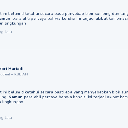
 ini belum diketahui secara pasti penyebab bibir sumbing dan lang
amun
, para ahli percaya bahwa kondisi ini terjadi akibat kombinasi
an lingkungan
ng lalu
ebri Hariadi
tudent
•
KULIAH
t ini belum diketahui secara pasti apa yang menyebabkan bibir su
bing.
Namun
para ahli percaya bahwa kondisi ini terjadi akibat kom
n lingkungan.
ng lalu