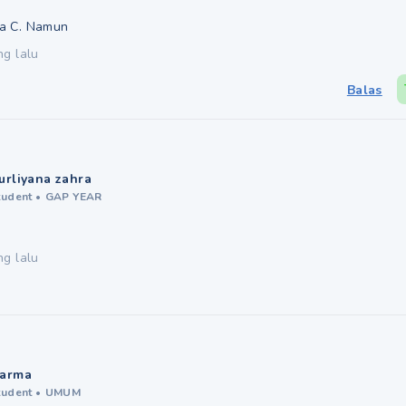
a C. Namun
ng lalu
Balas
urliyana zahra
tudent
•
GAP YEAR
ng lalu
arma
tudent
•
UMUM