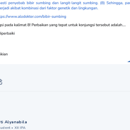
iti Alyanabila
tudent
•
XII IPA