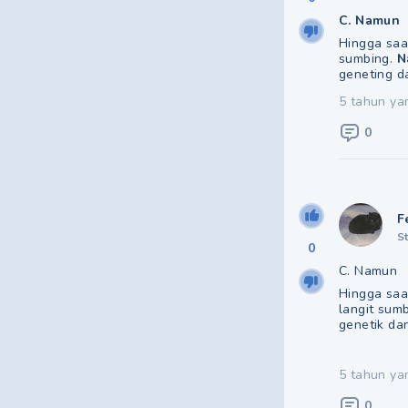
C. Namun
Hingga saat
sumbing.
N
geneting d
5 tahun ya
0
F
S
0
C. Namun
Hingga saa
langit sum
genetik da
5 tahun ya
0