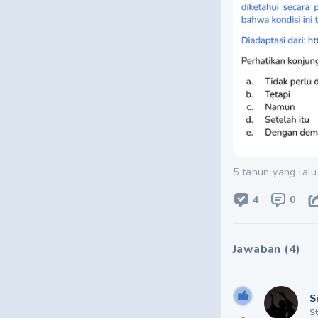
5 tahun yang lalu
4
0
Jawaban
(
4
)
S
S