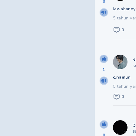
0
Jawabanny
5 tahun ya
0
N
S
1
c.namun
5 tahun ya
0
D
S
0