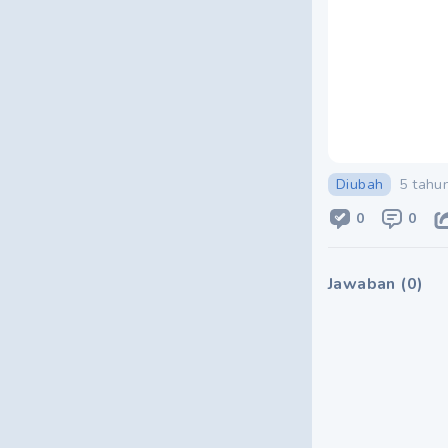
Diubah
5 tahu
0
0
Jawaban
(
0
)