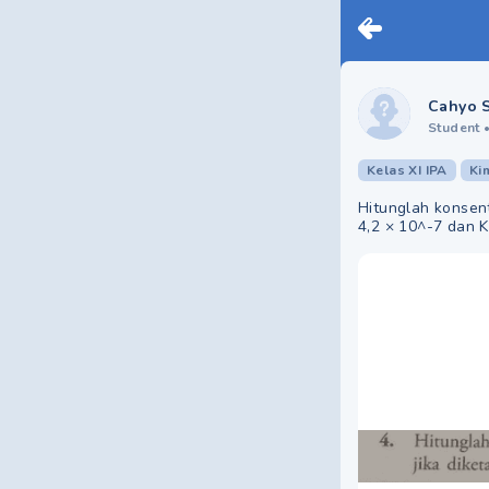
Cahyo 
Student
Kelas XI IPA
Ki
Hitunglah konsen
4,2 × 10^-7 dan K