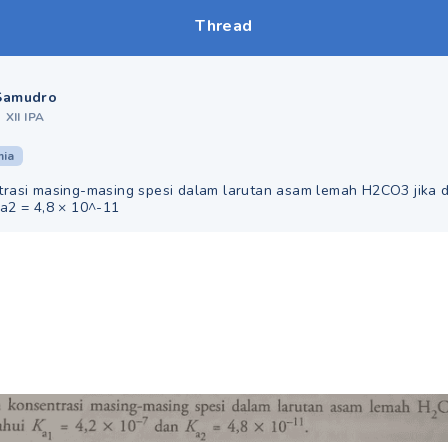
Thread
Samudro
•
XII IPA
mia
trasi masing-masing spesi dalam larutan asam lemah H2CO3 jika d
a2 = 4,8 × 10^-11