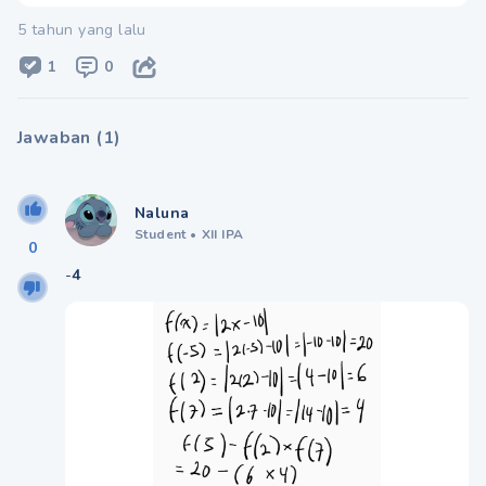
5 tahun yang lalu
1
0
Jawaban
(
1
)
Naluna
Student
•
XII IPA
0
-
4