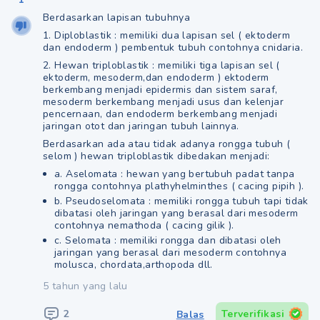
Berdasarkan lapisan tubuhnya
1. Diploblastik : memiliki dua lapisan sel ( ektoderm
dan endoderm ) pembentuk tubuh contohnya cnidaria.
2. Hewan triploblastik : memiliki tiga lapisan sel (
ektoderm, mesoderm,dan endoderm ) ektoderm
berkembang menjadi epidermis dan sistem saraf,
mesoderm berkembang menjadi usus dan kelenjar
pencernaan, dan endoderm berkembang menjadi
jaringan otot dan jaringan tubuh lainnya.
Berdasarkan ada atau tidak adanya rongga tubuh (
selom ) hewan triploblastik dibedakan menjadi:
a. Aselomata : hewan yang bertubuh padat tanpa
rongga contohnya plathyhelminthes ( cacing pipih ).
b. Pseudoselomata : memiliki rongga tubuh tapi tidak
dibatasi oleh jaringan yang berasal dari mesoderm
contohnya nemathoda ( cacing gilik ).
c. Selomata : memiliki rongga dan dibatasi oleh
jaringan yang berasal dari mesoderm contohnya
molusca, chordata,arthopoda dll.
5 tahun yang lalu
2
Terverifikasi
Balas