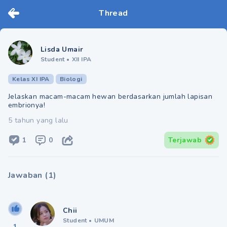
Thread
Lisda Umair
Student
•
XII IPA
Kelas XI IPA
Biologi
Jelaskan macam-macam hewan berdasarkan jumlah lapisan
embrionya!
5 tahun yang lalu
1
0
Terjawab
Jawaban
(
1
)
Chii
Student
•
UMUM
1