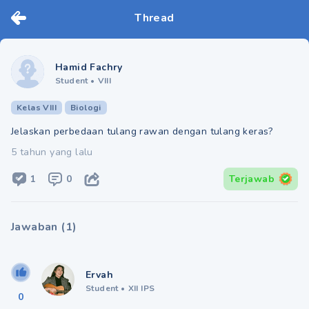
Thread
Hamid Fachry
Student
•
VIII
Kelas VIII
Biologi
Jelaskan perbedaan tulang rawan dengan tulang keras?
5 tahun yang lalu
1
0
Terjawab
Jawaban
(
1
)
Ervah
Student
•
XII IPS
0