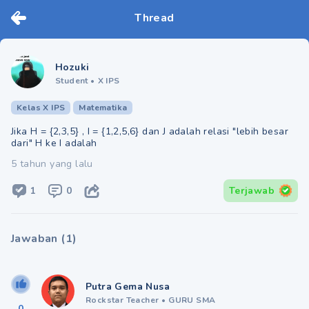
Thread
Hozuki
Student
•
X IPS
Kelas X IPS
Matematika
Jika H = {2,3,5} , I = {1,2,5,6} dan J adalah relasi "lebih besar
dari" H ke I adalah
5 tahun yang lalu
1
0
Terjawab
Jawaban
(
1
)
Putra Gema Nusa
Rockstar Teacher
•
GURU SMA
0