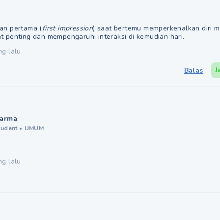
an pertama (
first impression
) saat bertemu memperkenalkan diri 
t penting dan mempengaruhi interaksi di kemudian hari.
ng lalu
J
Balas
arma
tudent
•
UMUM
ng lalu