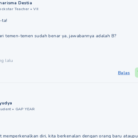
harisma Destia
ockstar Teacher
•
VII
-ta!
ri temen-temen sudah benar ya, jawabannya adalah B?
ng lalu
Balas
yudya
tudent
•
GAP YEAR
t memperkenalkan diri, kita berkenalan dengan orang baru ataup