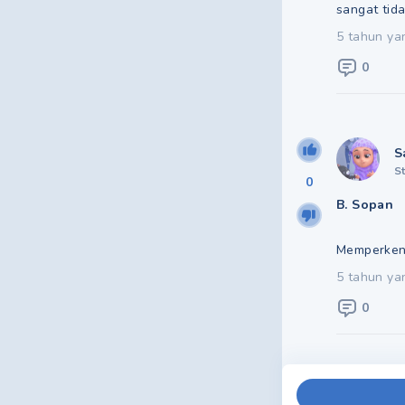
sangat tid
5 tahun ya
0
S
S
0
B. Sopan
Memperkena
5 tahun ya
0