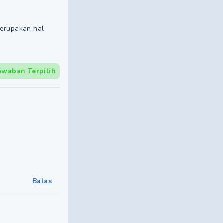
merupakan hal
awaban Terpilih
Balas