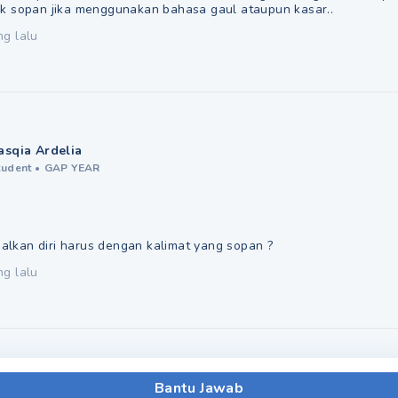
ak sopan jika menggunakan bahasa gaul ataupun kasar..
ng lalu
asqia Ardelia
tudent
•
GAP YEAR
lkan diri harus dengan kalimat yang sopan ?
ng lalu
Bantu Jawab