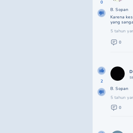
0
B. Sopan
Karena kes
yang sanga
5 tahun ya
0
D
S
2
B. Sopan
5 tahun ya
0