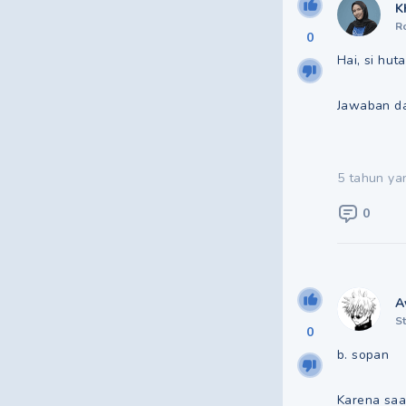
K
R
0
Hai, si huta
Jawaban da
5 tahun ya
0
A
S
0
b. sopan
Karena saa