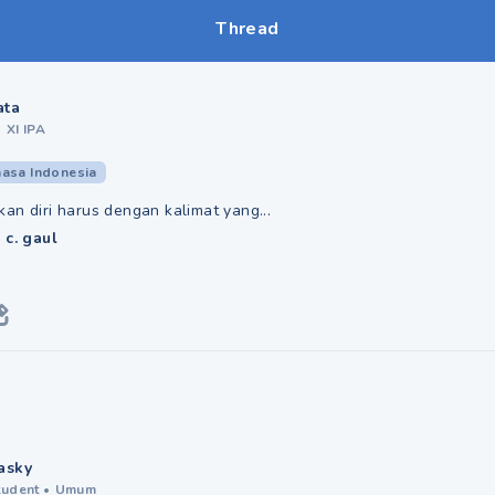
Thread
ata
•
XI IPA
asa Indonesia
an diri harus dengan kalimat yang...
 c. gaul
asky
tudent
•
Umum