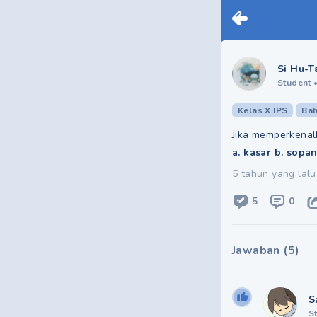
Si Hu-T
Student
Kelas X IPS
Bah
Jika memperkenalk
a. kasar b. sopan
5 tahun yang lalu
5
0
Jawaban
(
5
)
S
S