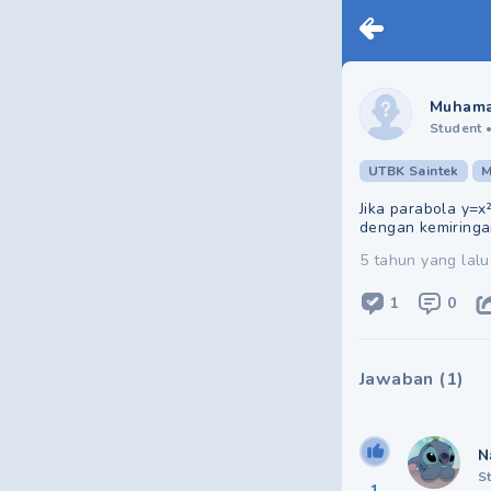
Muhamad
Student
UTBK Saintek
M
Jika parabola y=x
dengan kemiringan
5 tahun yang lalu
1
0
Jawaban
(
1
)
N
S
1