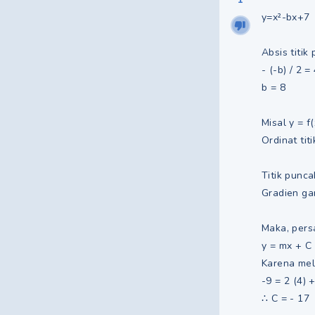
y=x²-bx+7
Absis titik
- (-b) / 2 =
b = 8
Misal y = f(
Ordinat titi
Titik puncak
Gradien gar
Maka, pers
y = mx + C
Karena melal
-9 = 2 (4) 
∴ C = - 17