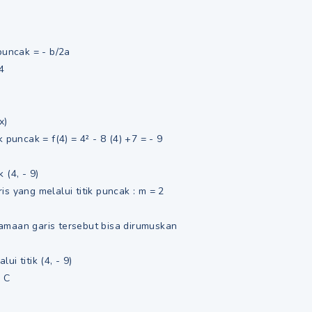
 puncak = - b/2a
 4
x)
k puncak = f(4) = 4² - 8 (4) +7 = - 9
 (4, - 9)
is yang melalui titik puncak : m = 2
amaan garis tersebut bisa dirumuskan
ui titik (4, - 9)
+ C