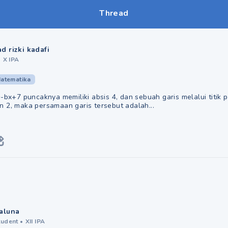
Thread
 rizki kadafi
•
X IPA
atematika
²-bx+7 puncaknya memiliki absis 4, dan sebuah garis melalui titik 
 2, maka persamaan garis tersebut adalah...
aluna
tudent
•
XII IPA