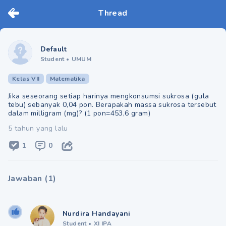
Thread
Default
Student
•
UMUM
Kelas VII
Matematika
Jika seseorang setiap harinya mengkonsumsi sukrosa (gula
tebu) sebanyak 0,04 pon. Berapakah massa sukrosa tersebut
dalam milligram (mg)? (1 pon=453,6 gram)
5 tahun yang lalu
1
0
Jawaban
(
1
)
Nurdira Handayani
Student
•
XI IPA