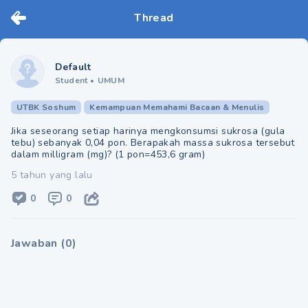
Thread
Default
Student
•
UMUM
UTBK Soshum
Kemampuan Memahami Bacaan & Menulis
Jika seseorang setiap harinya mengkonsumsi sukrosa (gula
tebu) sebanyak 0,04 pon. Berapakah massa sukrosa tersebut
dalam milligram (mg)? (1 pon=453,6 gram)
5 tahun yang lalu
0
0
Jawaban
(
0
)