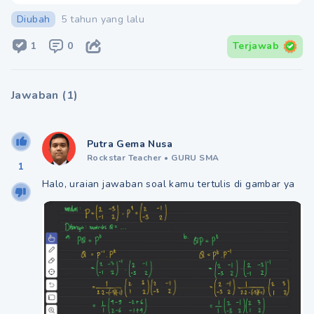
Diubah
5 tahun yang lalu
1
0
Terjawab
Jawaban
(
1
)
Putra Gema Nusa
Rockstar Teacher
•
GURU SMA
1
Halo, uraian jawaban soal kamu tertulis di gambar ya