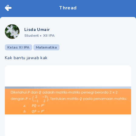
Thread
Lisda Umair
Student
•
XII IPA
Kelas XI IPA
Matematika
Kak bantu jawab kak