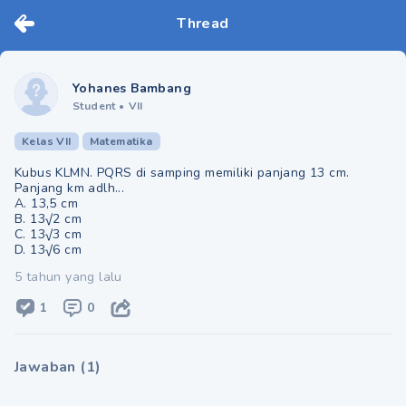
Thread
Yohanes Bambang
Student
•
VII
Kelas VII
Matematika
Kubus KLMN. PQRS di samping memiliki panjang 13 cm.
Panjang km adlh...
A. 13,5 cm
B. 13√2 cm
C. 13√3 cm
D. 13√6 cm
5 tahun yang lalu
1
0
Jawaban
(
1
)