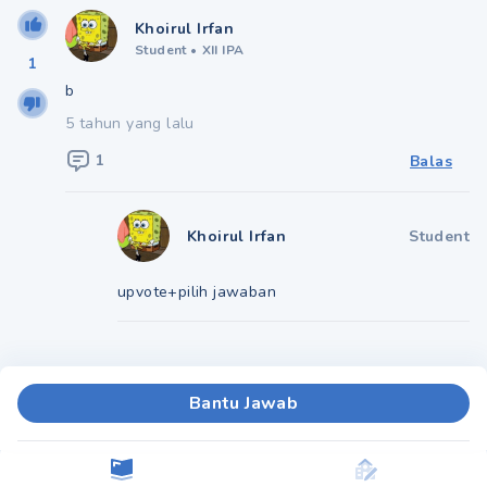
Khoirul Irfan
Student
•
XII IPA
1
b
5 tahun yang lalu
1
Balas
Khoirul Irfan
Student
upvote+pilih jawaban
Bantu Jawab