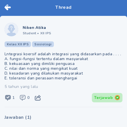
Thread
Niken Atika
Student
•
XII IPS
Kelas XII IPS
Sosiologi
Lntegrasi koersif adalah integrasi yang didasarkan pada . . . .
A. fungsi-fungsi tertentu dalam masyarakat
B. kekuasaan yang dimiliki penguasa
C. nilai dan norma yang mengikat kuat
D. kesadaran yang dilakukan masyarakat
E. toleransi dan perasaan menghargai
5 tahun yang lalu
1
0
Terjawab
Jawaban
(
1
)